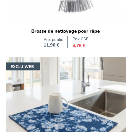
Brosse de nettoyage pour râpe
Prix CSE
Prix public
11,90 €
4,76 €
Prix
EXCLU WEB