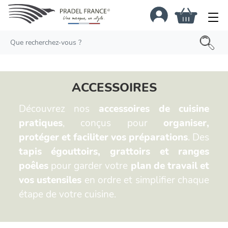
×
ACCESSOIRES
Découvrez nos
accessoires de cuisine
pratiques
, conçus pour
organiser,
protéger et faciliter vos préparations
. Des
tapis égouttoirs, grattoirs et ranges
poêles
pour garder votre
plan de travail et
vos ustensiles
en ordre et simplifier chaque
étape de votre cuisine.