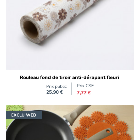
Rouleau fond de tiroir anti-dérapant fleuri
Prix CSE
Prix public
25,90 €
7,77 €
Prix
EXCLU WEB