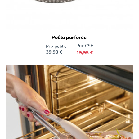
Poêle perforée
Prix CSE
Prix public
39,90 €
19,95 €
Prix