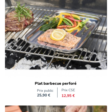
Plat barbecue perforé
Prix CSE
Prix public
25,90 €
12,95 €
Prix