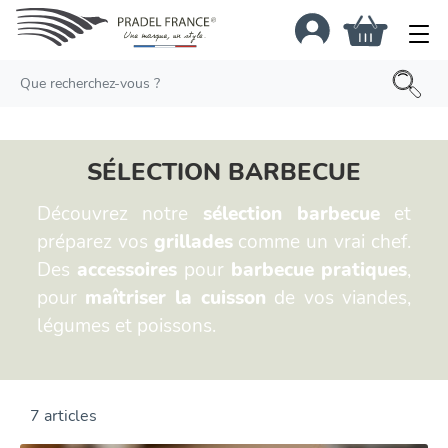
×
SÉLECTION BARBECUE
Découvrez notre
sélection barbecue
et
préparez vos
grillades
comme un vrai chef.
Des
accessoires
pour
barbecue pratiques
,
pour
maîtriser la cuisson
de vos viandes,
légumes et poissons.
7 articles