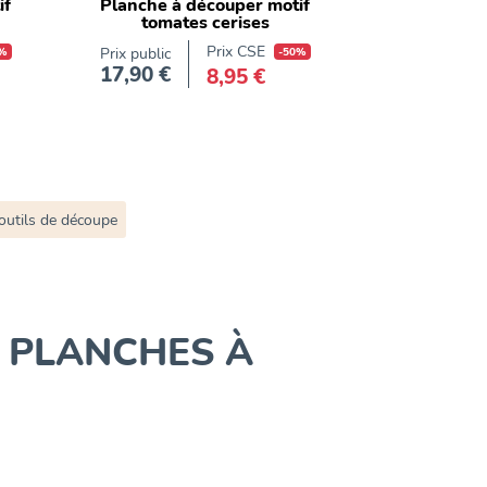
if
Planche à découper motif
tomates cerises
Prix CSE
%
Prix public
-50%
17,90 €
8,95 €
Prix
outils de découpe
 PLANCHES À