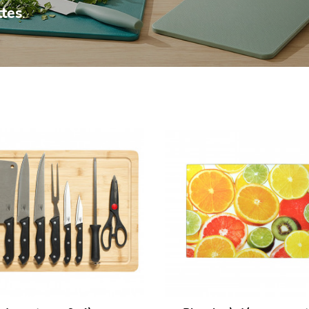
ttes
.