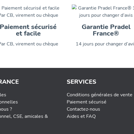
Paiement sécurisé
Garantie Pradel
et facile
France®
Par CB, virement ou chèque
14 jours pour changer d’av
RANCE
SERVICES
les
Conditions générales de vente
onnelles
Paiement sécurisé
ous ?
Contactez-nous
onnel, CSE, amicales &
Aides et FAQ