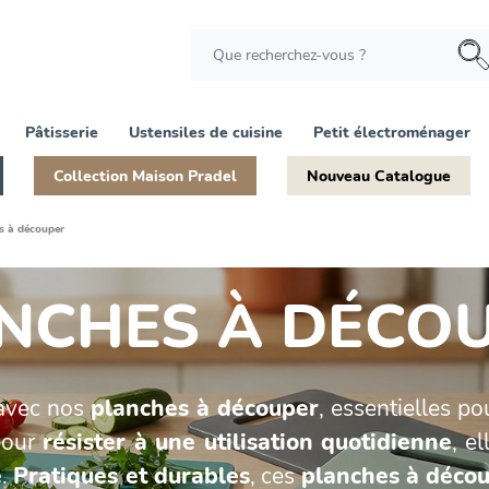
Pâtisserie
Ustensiles de cuisine
Petit électroménager
Collection Maison Pradel
Nouveau Catalogue
s à découper
NCHES À DÉCO
avec nos
planches à découper
, essentielles p
pour
résister à une utilisation quotidienne
, e
e
.
Pratiques et durables
, ces
planches à déco