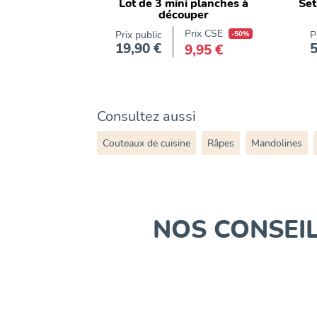
Lot de 3 mini planches à
Set
découper
Prix CSE
Prix public
-50%
P
19,90 €
5
9,95 €
Prix
Consultez aussi
Couteaux de cuisine
Râpes
Mandolines
NOS CONSEI