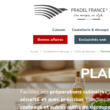
FILTRER
PAR
Disponibilité
Cuisson
Coutellerie & découpe
Bonnes affaires
Exclusivités web
Accueil
Coutellerie et découpe
Outils de découpe
Planche
Matière
Acier
PLA
inoxydable
bambou
plastique
Verre
Facilitez vos
préparations culinaires
trempé
sécurité et avec précision
. Conçues 
couteaux et autres outils de découp
Compatible