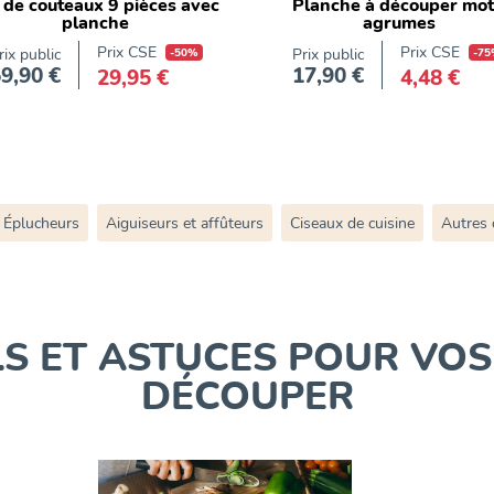
 de couteaux 9 pièces avec
Planche à découper mot
planche
agrumes
Prix CSE
Prix CSE
rix public
-50%
Prix public
-75
9,90 €
17,90 €
29,95 €
4,48 €
Prix
Prix
Éplucheurs
Aiguiseurs et affûteurs
Ciseaux de cuisine
Autres 
LS ET ASTUCES POUR VOS
DÉCOUPER