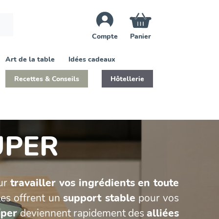
×
Compte
Panier
Art de la table
Idées cadeaux
Recettes & Conseils
Hôtellerie
UPER
our
travailler vos ingrédients en toute
lles offrent un
support stable
pour vos
uper
deviennent rapidement des
alliées