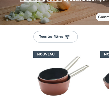
Couleur
Gamm
Gris
Prune
Rouge
Tous les filtres

Sable
Noir
Ardoise
NOUVEAU
N
Rubis
Matière
Acier
inoxydable
Acier
inoxydable
recyclé