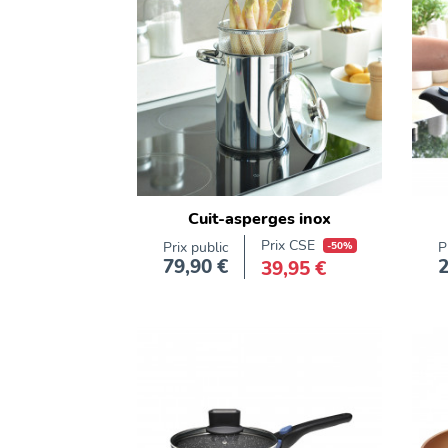
trempé
Compatible
Plaque
électrique
Four
traditionnel
Four
Cuit-asperges inox
traditionnel
jusqu'à
Prix CSE
Prix public
-50%
P
220°
79,90 €
2
39,95 €
Prix
Plaque
gaz
Plaque
halogène
Plaque
induction
Lave-