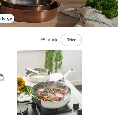
 forgé
95 articles
Trier