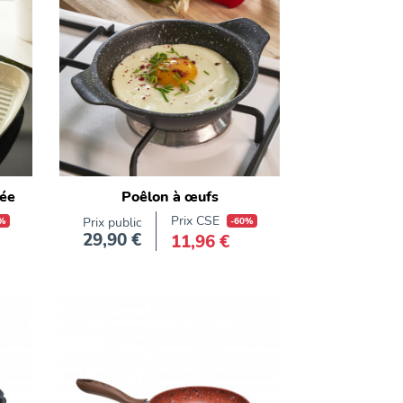
tée
Poêlon à œufs
Prix CSE
%
Prix public
-60%
29,90 €
11,96 €
Prix