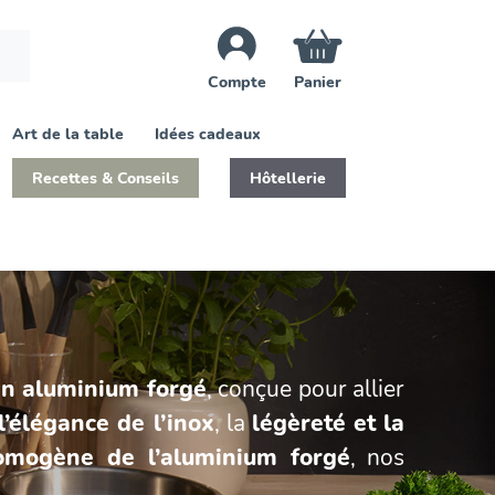
×
Compte
Panier
Art de la table
Idées cadeaux
Recettes & Conseils
Hôtellerie
en aluminium forgé
, conçue pour allier
l’élégance de l’inox
, la
légèreté et la
homogène de l’aluminium forgé
, nos