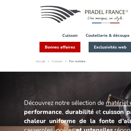
FILTRER
PAR
Catégories
Cuisson
Coutellerie & découpe
Gamme
Bonnes affaires
Exclusivités web
Aluminium
forgé
Accueil
Cuisson
Par matière
Gamme
Fonte
d'aluminium
Gamme
Inox
Découvrez notre sélection de
matériel 
Disponibilité
performance
,
durabilité
et
cuisson p
chaleur uniforme de la fonte d’a
casseroles
,
poêles
et ustensiles
répond