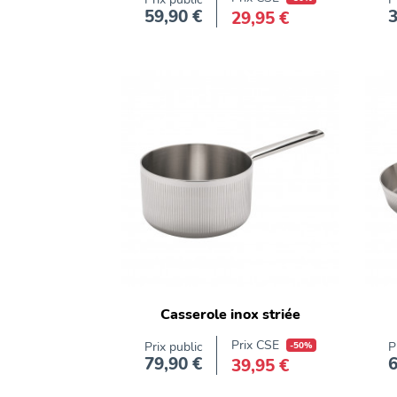
59,90 €
3
29,95 €
Prix
Aluminium
forgé
aluminium
forgé
Aluminium
forgé
Aluminium
forgé
Aluminium
forgé
Aluminium
forgé
Aluminium
forgé
Casserole inox striée
Aluminium
forgé
Prix CSE
Prix public
-50%
P
Aluminium
79,90 €
6
39,95 €
Prix
forgé