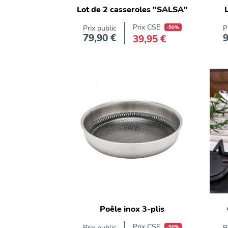
Acier
Lot de 2 casseroles "SALSA"
inoxydable
Prix CSE
Prix public
-50%
P
recyclé
79,90 €
9
39,95 €
Prix
Acier
inoxydable
recyclé
Acier
inoxydable
recyclé
Acier
inoxydable
recyclé
Acier
inoxydable
recyclé
Aluminium
forgé
Poêle inox 3-plis
Aluminium
forgé
Prix CSE
Prix public
-50%
P