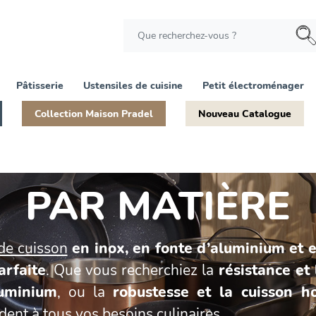
Pâtisserie
Ustensiles de cuisine
Petit électroménager
Collection Maison Pradel
Nouveau Catalogue
PAR MATIÈRE
de cuisson
en inox, en fonte d’aluminium et 
arfaite
. Que vous recherchiez la
résistance et 
luminium
, ou la
robustesse et la cuisson 
ent à tous vos besoins culinaires.