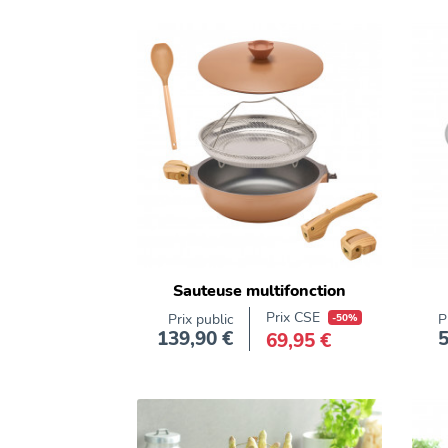
Aluminium
forgé
Aluminium
forgé
Aluminium
forgé
bakélite
bois
Fonte
d'aluminium
inox
métal
Sauteuse multifonction
plastique
Polyamide
Prix CSE
Prix public
-50%
P
139,90 €
5
69,95 €
Prix
silicone
thermoplastique
thermoplastique
verre
Verre