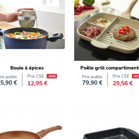
Boule à épices
Poêle grill compartimen
Prix CSE
Prix CSE
rix public
-50%
Prix public
-63
5,90 €
79,90 €
12,95 €
29,56 €
Prix
Prix