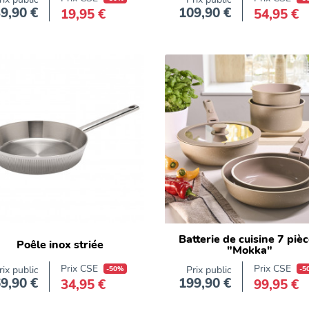
9,90 €
109,90 €
19,95 €
54,95 €
Prix
Prix
Batterie de cuisine 7 piè
Poêle inox striée
"Mokka"
Prix CSE
Prix CSE
rix public
-50%
Prix public
-5
9,90 €
199,90 €
34,95 €
99,95 €
Prix
Prix