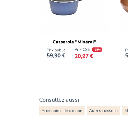
vaisselle
Lave-
vaisselle
Plaque
vitrocéramique
Casserole "Minéral"
Prix CSE
Prix public
-65%
P
59,90 €
5
20,97 €
Prix
Consultez aussi
Accessoires de cuisson
Autres cuissons
M