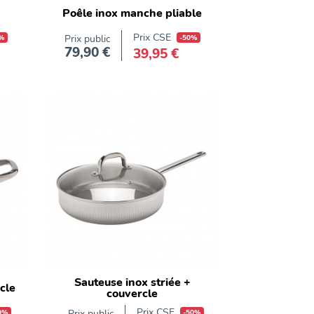
Poêle inox manche pliable
Prix CSE
%
Prix public
-50%
79,90 €
39,95 €
Prix
Sauteuse inox striée +
rcle
couvercle
Prix CSE
0%
Prix public
-50%