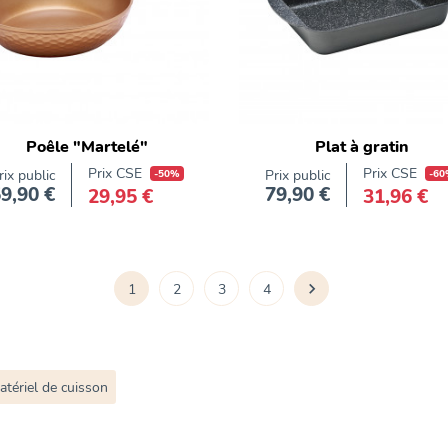
Poêle "Martelé"
Plat à gratin
Prix CSE
Prix CSE
rix public
-50%
Prix public
-60
9,90 €
79,90 €
29,95 €
31,96 €
Prix
Prix
1
2
3
4

Suivant
atériel de cuisson