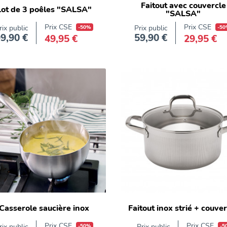
Faitout avec couvercle
Lot de 3 poêles "SALSA"
"SALSA"
Prix CSE
Prix CSE
rix public
-50%
Prix public
-50
9,90 €
59,90 €
49,95 €
29,95 €
Prix
Prix
Casserole saucière inox
Faitout inox strié + couve
Prix CSE
Prix CSE
rix public
-50%
Prix public
-5