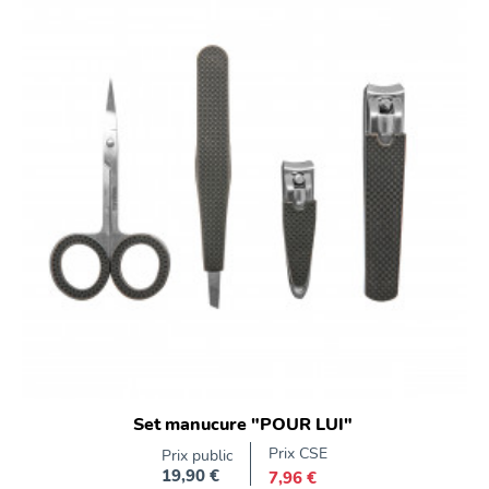
Set manucure "POUR LUI"
Prix CSE
Prix public
19,90 €
7,96 €
Prix