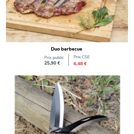
Duo barbecue
Prix CSE
Prix public
25,90 €
6,48 €
Prix