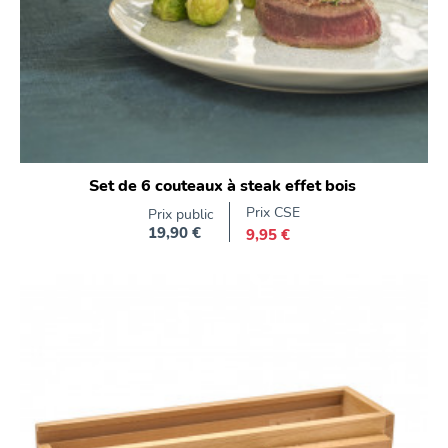
Set de 6 couteaux à steak effet bois
Prix CSE
Prix public
19,90 €
9,95 €
Prix