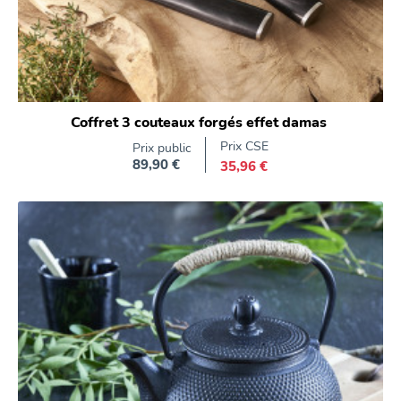
Coffret 3 couteaux forgés effet damas
Prix CSE
Prix public
89,90 €
35,96 €
Prix