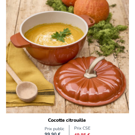
Cocotte citrouille
Prix CSE
Prix public
99,90 €
49,95 €