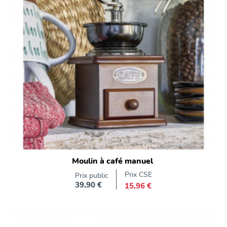
Moulin à café manuel
Prix CSE
Prix public
39,90 €
15,96 €
Prix