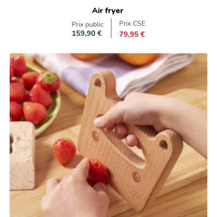
Air fryer
Prix CSE
Prix public
159,90 €
79,95 €
Prix