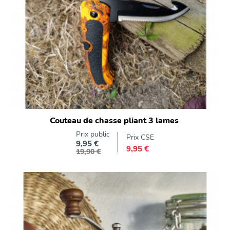
Couteau de chasse pliant 3 lames
Prix public
Prix CSE
9,95 €
Prix
9,95 €
Prix de base
19,90 €