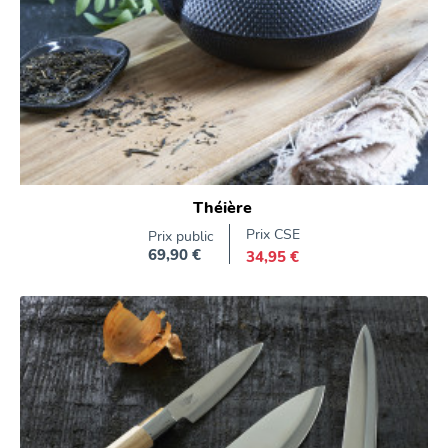
Théière
Prix CSE
Prix public
69,90 €
34,95 €
Prix