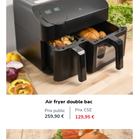
Air fryer double bac
Prix CSE
Prix public
259,90 €
129,95 €
Prix