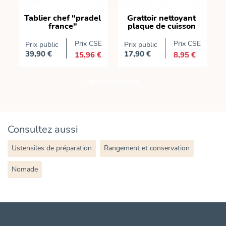
Tablier chef "pradel
Grattoir nettoyant
france"
plaque de cuisson
c
E
Prix CSE
Prix CSE
Prix public
Prix public
P
39,90 €
17,90 €
15,96 €
8,95 €
Prix
Prix
P
Consultez aussi
Ustensiles de préparation
Rangement et conservation
Nomade