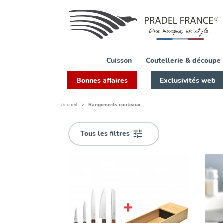
FILTRER
PAR
Disponibilité
Cuisson
Coutellerie & découpe
Bonnes affaires
Exclusivités web
Accueil
Rangements couteaux
Matière
Acier
Tous les filtres

inoxydable
bambou
bois
d'acacia
Bois
d'Hévéa
bois