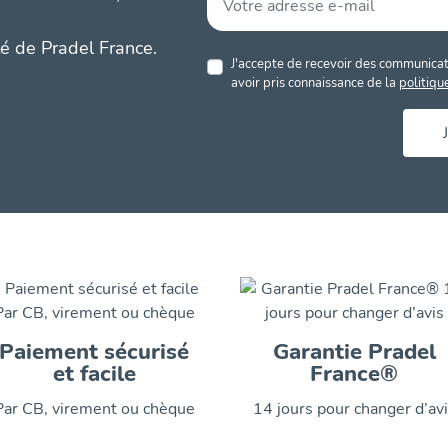
té de Pradel France.
J'accepte de recevoir des communicati
avoir pris connaissance de la
politiqu
Paiement sécurisé
Garantie Pradel
et facile
France®
Par CB, virement ou chèque
14 jours pour changer d’av