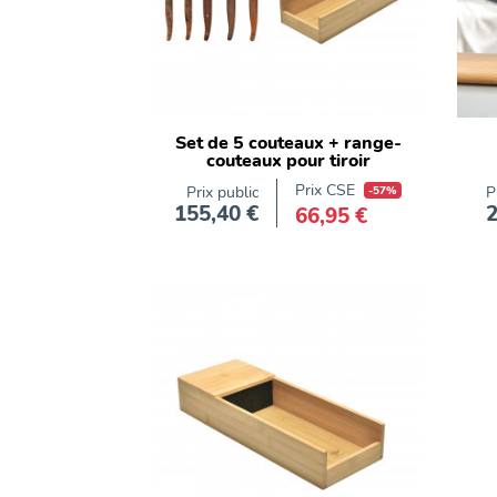
de
noyer
plastique
Set de 5 couteaux + range-
couteaux pour tiroir
Prix CSE
Prix public
-57%
P
155,40 €
2
66,95 €
Prix