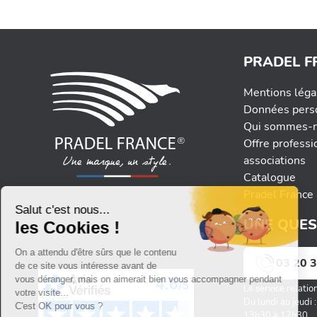
PRADEL F
Mentions léga
Données pers
Qui sommes-n
Offre professi
associations
Catalogue
Pradel France 
UNE QUES
03 20 3
Le service relatio
Du lundi au jeudi
13h30 à 17h30