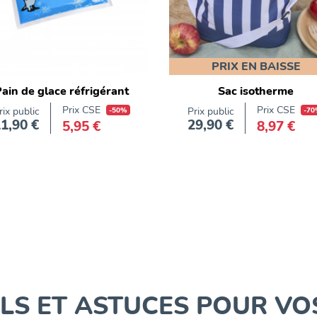
PRIX EN BAISSE
ain de glace réfrigérant
Sac isotherme
Prix CSE
Prix CSE
rix public
-50%
Prix public
-70
1,90 €
29,90 €
5,95 €
8,97 €
Prix
Prix
LS ET ASTUCES POUR VO