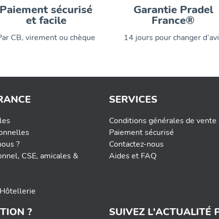
Paiement sécurisé
Garantie Pradel
et facile
France®
Par CB, virement ou chèque
14 jours pour changer d’av
RANCE
SERVICES
les
Conditions générales de vente
onnelles
Paiement sécurisé
ous ?
Contactez-nous
onnel, CSE, amicales &
Aides et FAQ
Hôtellerie
TION ?
SUIVEZ L'ACTUALITÉ 