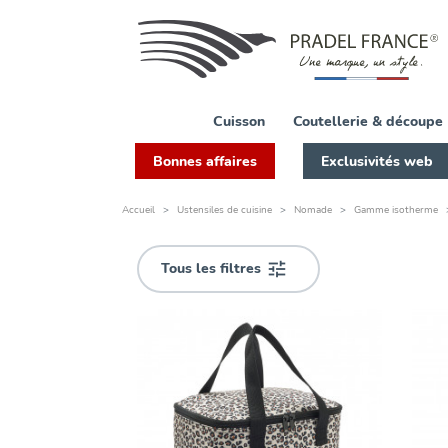
FILTRER
PAR
Disponibilité
Cuisson
Coutellerie & découpe
Bonnes affaires
Exclusivités web
Accueil
Ustensiles de cuisine
Nomade
Gamme isotherme
Matière
Aluminium
Tous les filtres

gel
plastique
polyester
PVC