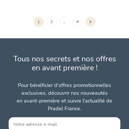
Pagination
1
2
…
4

des
publications
Tous nos secrets et nos offres
en avant première !
Pour bénéficier d'offres promotionnelles
exclusives, découvrir nos nouveautés
en avant-première et suivre l'actualité de
Pradel France.