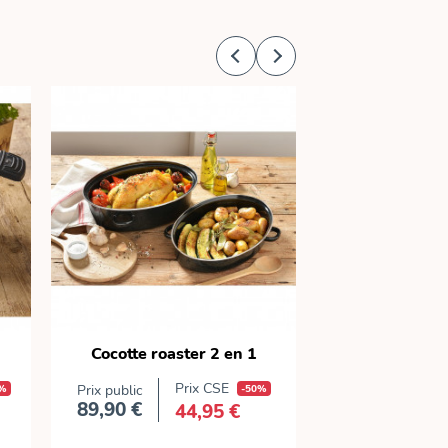
Cocotte roaster 2 en 1
Sauteuse mul
Prix CSE
0%
Prix public
-50%
Prix public
89,90 €
139,90 €
44,95 €
Prix
Prix