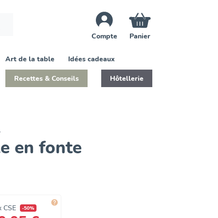
Compte
Panier
Art de la table
Idées cadeaux
Recettes & Conseils
Hôtellerie
L
e en fonte

x CSE
-50%