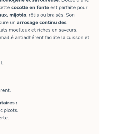
 homogène et savoureuse
. Dotée d’une
cette
cocotte en fonte
est parfaite pour
aux, mijotés
, rôtis ou braisés. Son
sure un
arrosage continu des
lats moelleux et riches en saveurs,
maillé antiadhérent facilite la cuisson et
L
rent.
aires :
c picots.
erte.