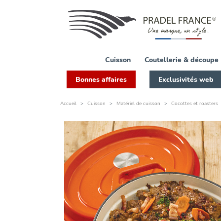
Cuisson
Coutellerie & découpe
Bonnes affaires
Exclusivités web
Accueil
Cuisson
Matériel de cuisson
Cocottes et roasters