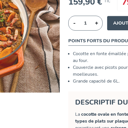
159,90 €
7
TTC
-
+
AJOUT
POINTS FORTS DU PRODU
Cocotte en fonte émaillée 
au four.
Couvercle avec picots pour
moelleuses.
Grande capacité de 6L.
DESCRIPTIF D
La
cocotte ovale en font
types de plats sur plaq