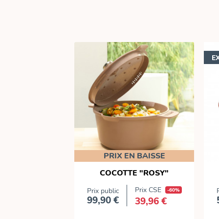
E
PRIX EN BAISSE
te ovale
COCOTTE "ROSY"
Prix CSE
Prix CSE
-50%
Prix public
-60%
99,90 €
59,95 €
39,96 €
ix
Prix