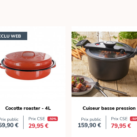
XCLU WEB
Cocotte roaster - 4L
Cuiseur basse pression
Prix CSE
Prix CSE
Prix public
-50%
Prix public
-5
59,90 €
159,90 €
29,95 €
79,95 €
Prix
Prix