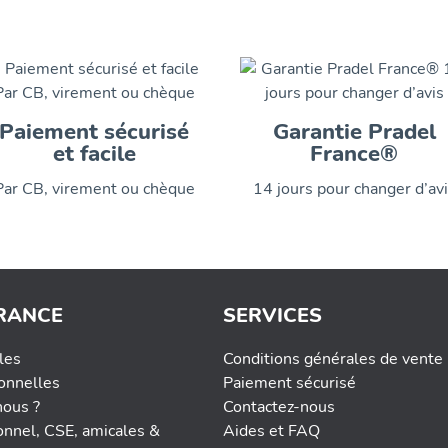
Paiement sécurisé
Garantie Pradel
et facile
France®
Par CB, virement ou chèque
14 jours pour changer d’av
RANCE
SERVICES
les
Conditions générales de vente
onnelles
Paiement sécurisé
ous ?
Contactez-nous
onnel, CSE, amicales &
Aides et FAQ