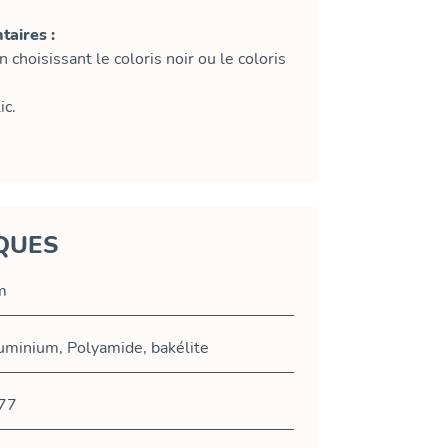
aires :
choisissant le coloris noir ou le coloris
ic.
QUES
m
luminium, Polyamide, bakélite
77