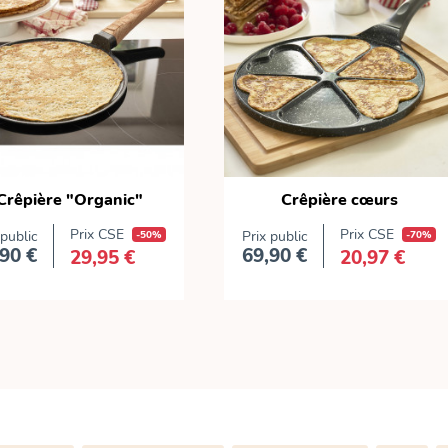
Crêpière "Organic"
Crêpière cœurs
Prix CSE
Prix CSE
 public
-50%
Prix public
-70%
90 €
69,90 €
29,95 €
20,97 €
Prix
Prix