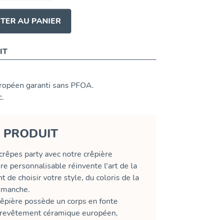
TER AU PANIER
IT
opéen garanti sans PFOA.
c.
U PRODUIT
crêpes party avec notre crêpière
e personnalisable réinvente l'art de la
 de choisir votre style, du coloris de la
u manche.
rêpière possède un corps en fonte
n revêtement céramique européen,