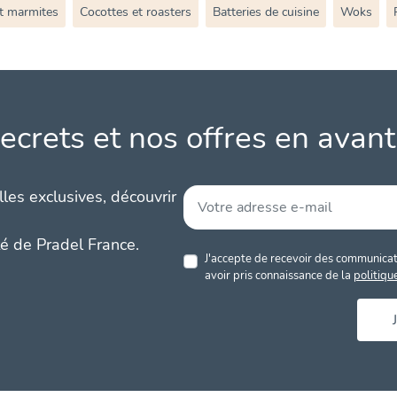
et marmites
Cocottes et roasters
Batteries de cuisine
Woks
ecrets et nos offres en avant
les exclusives, découvrir
té de Pradel France.
J'accepte de recevoir des communicati
avoir pris connaissance de la
politiqu