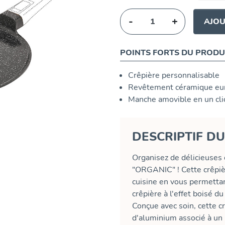
-
+
AJOU
POINTS FORTS DU PRODU
Crêpière personnalisable
Revêtement céramique eur
Manche amovible en un cli
DESCRIPTIF D
Organisez de délicieuses 
"ORGANIC" ! Cette crêpièr
cuisine en vous permettant
crêpière à l'effet boisé d
Conçue avec soin, cette c
d'aluminium associé à u