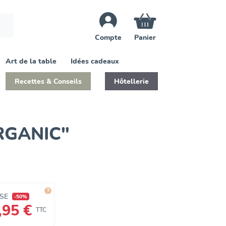
Compte
Panier
Art de la table
Idées cadeaux
Recettes & Conseils
Hôtellerie
ORGANIC"

CSE
-50%
,95 €
TTC