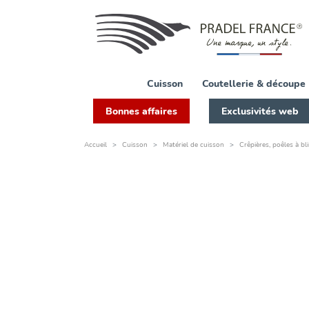
Cuisson
Coutellerie & découpe
Bonnes affaires
Exclusivités web
Accueil
Cuisson
Matériel de cuisson
Crêpières, poêles à bli