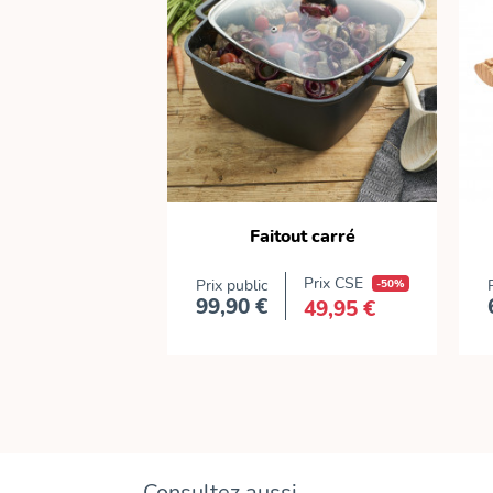
vec couvercle
Faitout carré
ALSA"
Prix CSE
Prix CSE
-50%
Prix public
-50%
99,90 €
29,95 €
49,95 €
x
Prix
Consultez aussi