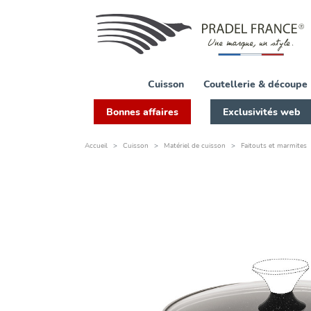
Cuisson
Coutellerie & découpe
Bonnes affaires
Exclusivités web
Accueil
Cuisson
Matériel de cuisson
Faitouts et marmites