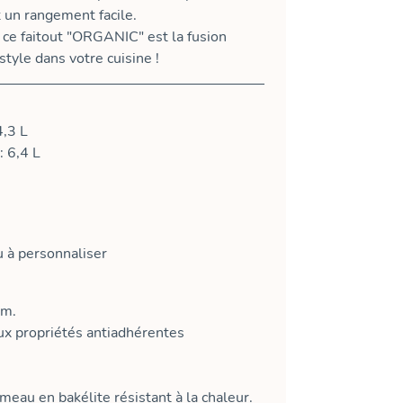
et un rangement facile.
 ce faitout "ORGANIC" est la fusion
 style dans votre cuisine !
4,3 L
: 6,4 L
 à personnaliser
um.
x propriétés antiadhérentes
au en bakélite résistant à la chaleur.