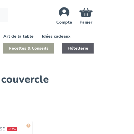
Compte
Panier
Art de la table
Idées cadeaux
Recettes & Conseils
Hôtellerie
 couvercle

CSE
-57%