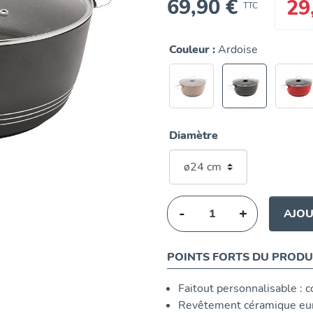
69,90 €
29
TTC
Couleur :
Ardoise
Diamètre
-
+
AJOU
POINTS FORTS DU PRODU
Faitout personnalisable :
Revêtement céramique eur