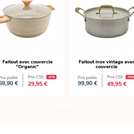
Faitout avec couvercle
Faitout inox vintage ave
"Organic"
couvercle
Prix CSE
Prix CSE
Prix public
-57%
Prix public
-50
69,90 €
99,90 €
29,95 €
49,95 €
Prix
Prix