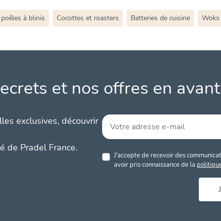
 poêles à blinis
Cocottes et roasters
Batteries de cuisine
Woks
ecrets et nos offres en avant
les exclusives, découvrir
té de Pradel France.
J'accepte de recevoir des communicati
avoir pris connaissance de la
politiqu