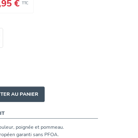
,95 €
TTC
TER AU PANIER
IT
 couleur, poignée et pommeau.
opéen garanti sans PFOA.