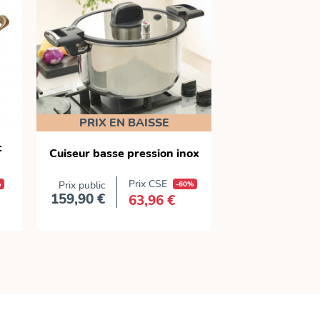
PRIX EN BAISSE
c
Cuiseur basse pression inox
Marmite inox a
Prix CSE
P
%
Prix public
-60%
Prix public
159,90 €
89,90 €
63,96 €
Prix
Prix