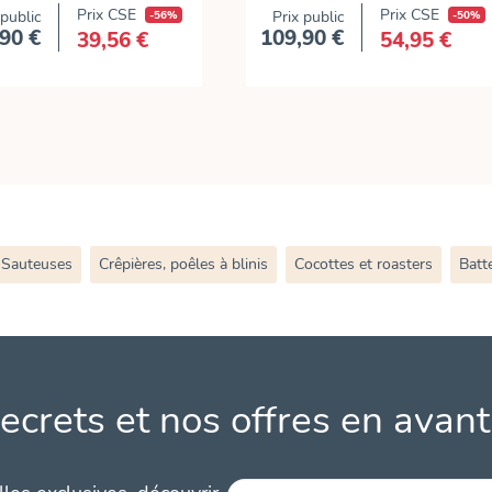
Prix CSE
Prix CSE
 public
-56%
Prix public
-50%
90 €
109,90 €
39,56 €
54,95 €
Prix
Prix
Sauteuses
Crêpières, poêles à blinis
Cocottes et roasters
Batte
ecrets et nos offres en avant