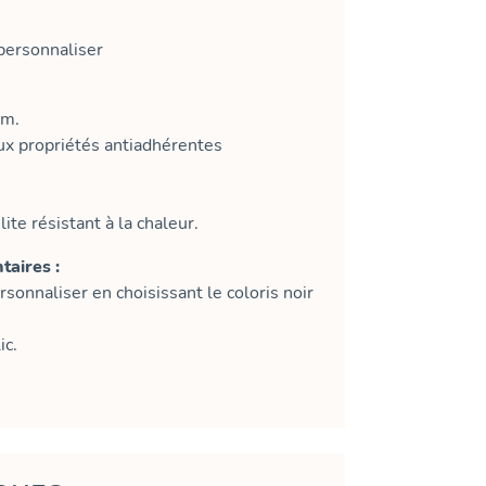
ersonnaliser
um.
x propriétés antiadhérentes
te résistant à la chaleur.
aires :
onnaliser en choisissant le coloris noir
ic.