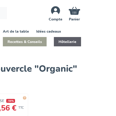
Compte
Panier
Art de la table
Idées cadeaux
Recettes & Conseils
Hôtellerie
uvercle "Organic"

CSE
-56%
,56 €
TTC