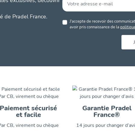
les exclusives, découvrir
té de Pradel France.
J'accepte de recevoir des communicati
avoir pris connaissance de la
politiqu
Paiement sécurisé
Garantie Pradel
et facile
France®
Par CB, virement ou chèque
14 jours pour changer d’av