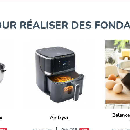
POUR RÉALISER DES FOND
Balance 
e
Air fryer
Prix CSE
50%
-50%