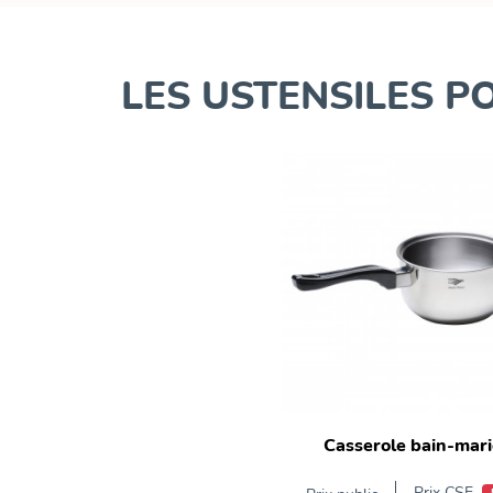
LES USTENSILES 
Casserole bain-mari
Prix CSE
-