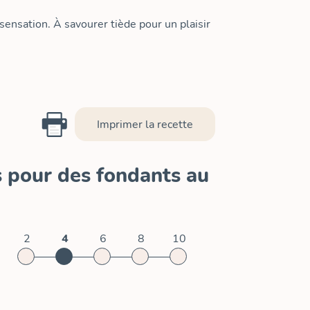
sensation. À savourer tiède pour un plaisir
Imprimer la recette
s pour des fondants au
2
4
6
8
10