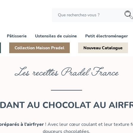
Pâtisserie
Ustensiles de cuisine
Petit électroménager
Collection Maison Pradel
Nouveau Catalogue
Les recettes Pradel France
DANT AU CHOCOLAT AU AIRF
 préparés
à l’airfryer
! Avec leur cœur coulant et leur texture f
douceurs chocolatées.