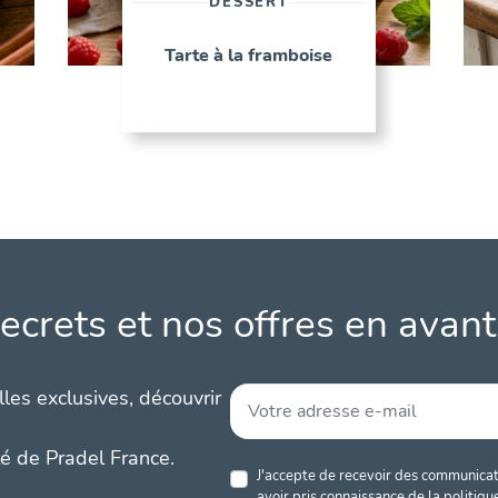
DESSERT
Tarte à la framboise
ecrets et nos offres en avant
les exclusives, découvrir
té de Pradel France.
J'accepte de recevoir des communicati
avoir pris connaissance de la
politiqu