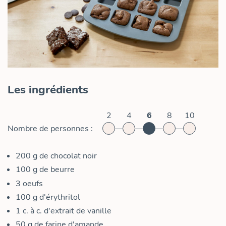
Les ingrédients
2
4
6
8
10
Nombre de personnes :
200
g
de chocolat noir
100
g
de beurre
3
oeufs
100
g
d'érythritol
1
c. à c.
d'extrait de vanille
50
g
de farine d'amande