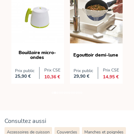
e
Bouilloire micro-
Egouttoir demi-lune
ondes
E
Prix CSE
Prix CSE
Prix public
Prix public
P
25,90 €
29,90 €
10,36 €
14,95 €
Prix
Prix
P
Consultez aussi
Accessoires de cuisson
Couvercles
Manches et poignées