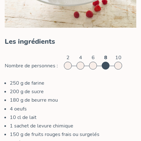
Les ingrédients
2
4
6
8
10
Nombre de personnes :
250
g
de farine
200
g
de sucre
180
g
de beurre mou
4
oeufs
10
cl
de lait
1
sachet de levure chimique
150
g
de fruits rouges frais ou surgelés