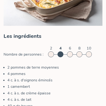
Les ingrédients
2
4
6
8
10
Nombre de personnes :
2
pommes de terre moyennes
4
pommes
4
c. à s.
d'oignons émincés
1
camembert
4
c. à s.
de crème épaisse
4
c. à s.
de lait