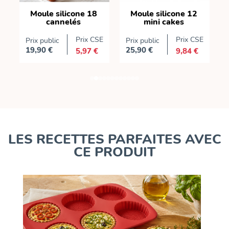
Moule silicone 18
Moule silicone 12
s
cannelés
mini cakes
E
Prix CSE
Prix CSE
Prix public
Prix public
P
19,90 €
25,90 €
5,97 €
9,84 €
Prix
Prix
P
LES RECETTES PARFAITES AVEC
CE PRODUIT