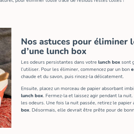
urel, pour éliminer toute trace de résidus restés collés !
Nos astuces pour éliminer l
d’une lunch box
Les odeurs persistantes dans votre
lunch box
sont g
l’utiliser. Pour les éliminer, commencez par un bon
e
chaude et du savon, puis rincez-la délicatement.
Ensuite, placez un morceau de papier absorbant imbibé
lunch box
. Fermez-la et laissez agir pendant la nuit.
les odeurs. Une fois la nuit passée, retirez le papie
box
. Désormais, elle devrait être prête pour de bo